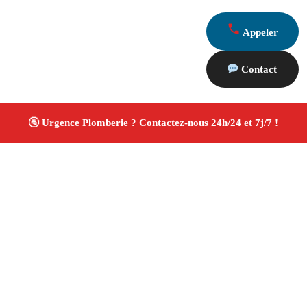
Appeler
Contact
À propos Plombiers 13
Plombier Coudoux
Plomberie générale
Installation
sanitaire et réparation
Travaux soignés ✚ Avis Positifs
4.8/5 ☆ Avis