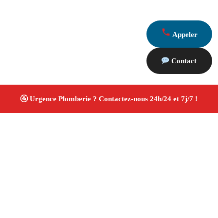
Appeler
Contact
À propos Plombiers 13
Plombier Gardanne
Plomberie générale
Installation
sanitaire et réparation
Travaux soignés ✚ Avis Positifs
4.8/5 ☆ Avis