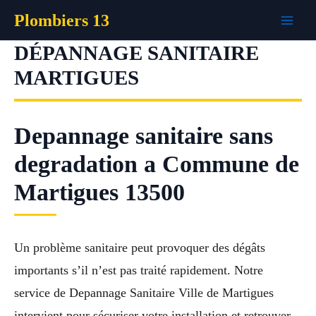
Aller
Plombiers 13
au
contenu
DÉPANNAGE SANITAIRE
MARTIGUES
Depannage sanitaire sans
degradation a Commune de
Martigues 13500
Un problème sanitaire peut provoquer des dégâts
importants s’il n’est pas traité rapidement. Notre
service de Depannage Sanitaire Ville de Martigues
intervient pour sécuriser votre installation et retrouver