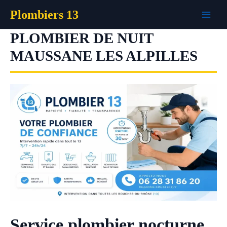
Aller
Plombiers 13
au
contenu
PLOMBIER DE NUIT
MAUSSANE LES ALPILLES
Service plombier nocturne