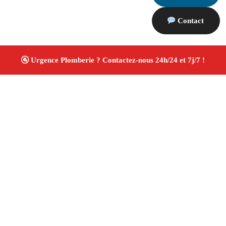
Contact
À propos Plombiers 13
Plombier Maussane Les Alpilles
Plomberie générale
Installation sanitaire et réparation
Travaux soignés
✚ Avis Positifs
4.8/5 ☆ Avis
Adresse : Maussane Les Alpilles 13520