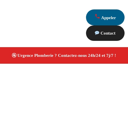
Appeler
Contact
À propos Plombiers 13
Plombier Marseille
Plomberie générale
Installation
et rénovation sanitaire
Artisan qualifié
4.8/5 ☆
Avis