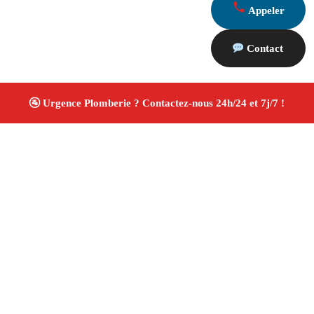
Appeler
Contact
À propos Plombiers 13
Plombier Peypin
Plomberie générale
Installation
sanitaire et réparation
Travaux soignés ✚ Avis Positifs
4.8/5 ☆ Avis
Adresse : Peypin 13790