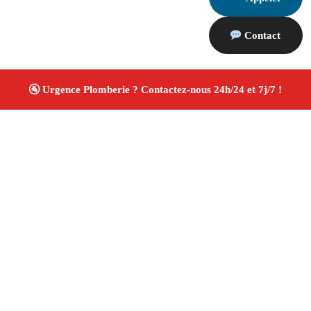
Contact
À propos Plombiers 13
Plombier Maussane Les Alpilles
Plomberie générale
Installation sanitaire et réparation
Travaux soignés
✚ Avis Positifs
4.8/5 ☆ Avis
Adresse : Maussane Les Alpilles 13520