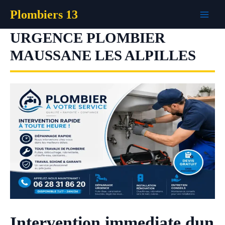
Aller
Plombiers 13
au
contenu
URGENCE PLOMBIER
MAUSSANE LES ALPILLES
Intervention immediate dun