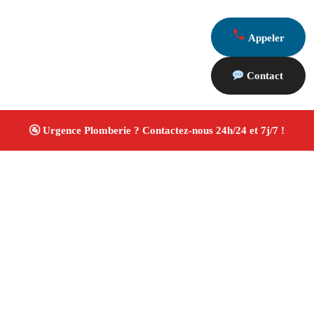
Appeler
Contact
À propos Plombiers 13
Plombier Orgon
Plomberie générale
Installation
sanitaire et réparation
Travaux soignés ✚ Avis Positifs
4.8/5 ☆ Avis