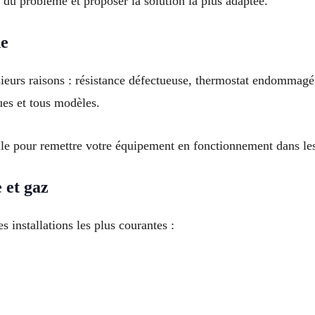
e du problème et proposer la solution la plus adaptée.
de
eurs raisons : résistance défectueuse, thermostat endommagé 
ues et tous modèles.
lle pour remettre votre équipement en fonctionnement dans les
 et gaz
 installations les plus courantes :