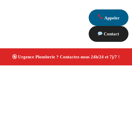
Appeler
Contact
À propos Plombiers 13
Plombier Marseille
Plomberie générale
Installation
et rénovation sanitaire
Artisan qualifié
4.8/5 ☆
Avis