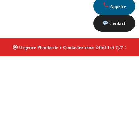
Appeler
Contact
À propos Plombiers 13
Plombier Marseille
Plomberie générale
Installation
et rénovation sanitaire
Artisan qualifié
4.8/5 ☆
Avis
Adresse : Marseille