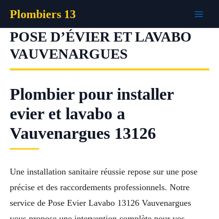
Aller
Plombiers 13
au
contenu
POSE D’ÉVIER ET LAVABO
VAUVENARGUES
Plombier pour installer
evier et lavabo a
Vauvenargues 13126
Une installation sanitaire réussie repose sur une pose
précise et des raccordements professionnels. Notre
service de Pose Evier Lavabo 13126 Vauvenargues
vous propose une intervention complète pour vos