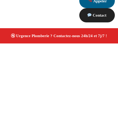
Appeler
Contact
À propos Plombiers 13
Plombier Vauvenargues
Plomberie générale
Installation sanitaire et réparation
Travaux soignés ✚
Avis Positifs
4.8/5 ☆ Avis
Adresse : Vauvenargues 13126