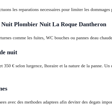
ectuons les reparations necessaires pour limiter les dommages 
 Nuit Plombier Nuit La Roque Dantheron
octurnes comme les fuites, WC bouches ou pannes deau chaude.
de nuit
et 350 € selon lurgence, lhoraire et la nature de la panne. Un d
nes
hees avec des methodes adaptees afin deviter des degats import