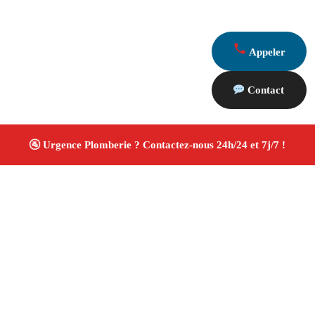
Appeler
Contact
À propos Plombiers 13
Plombier Grans
Plomberie générale
Installation
sanitaire et réparation
Travaux soignés ✚ Avis Positifs
4.8/5 ☆ Avis