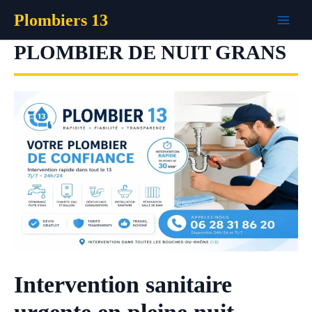
Aller
Plombiers 13
au
contenu
PLOMBIER DE NUIT GRANS
Intervention sanitaire