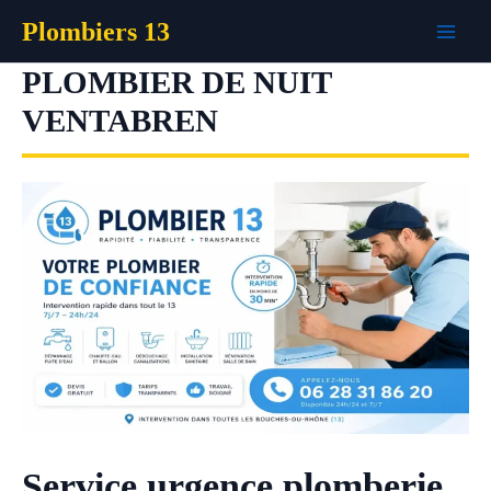
Aller
Plombiers 13
au
contenu
PLOMBIER DE NUIT
VENTABREN
Service urgence plomberie