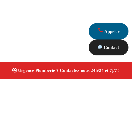
Appeler
Contact
À propos Plombiers 13
Plombier Ventabren
Plomberie générale
Installation
sanitaire et réparation
Travaux soignés ✚ Avis Positifs