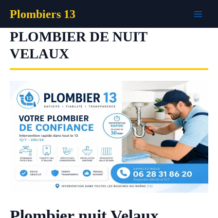
Aller
Plombiers 13
au
contenu
PLOMBIER DE NUIT
VELAUX
Plombier nuit Velaux