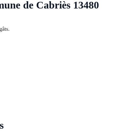
mune de Cabriès 13480
gâts.
s