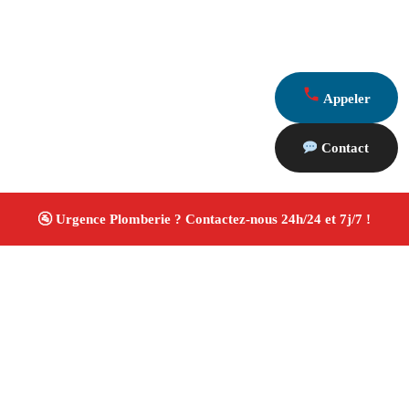
Appeler
Contact
À propos Plombiers 13
Plombier Marseille
Plomberie générale
Installation
et rénovation sanitaire
Artisan qualifié
4.8/5 ☆