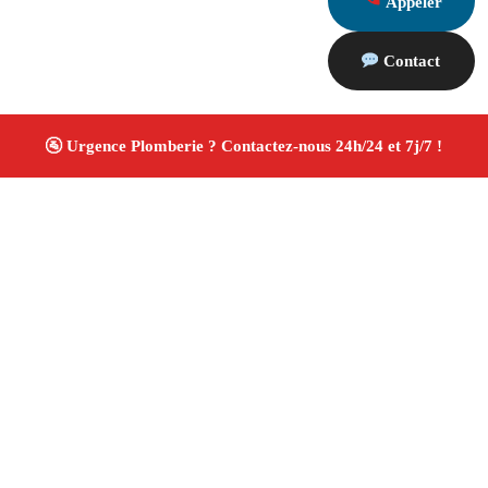
Appeler
Contact
À propos Plombiers 13
Plombier Les Baux De Provence
Plomberie générale
Installation sanitaire et réparation
Travaux soignés
✚ Avis Positifs
4.8/5 ☆ Avis
Adresse : Les Baux De Provence 13520