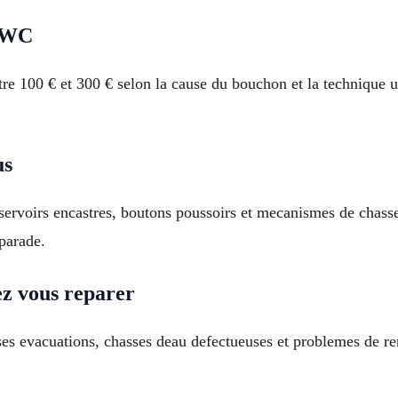
n WC
100 € et 300 € selon la cause du bouchon et la technique uti
us
ervoirs encastres, boutons poussoirs et mecanismes de chass
parade.
z vous reparer
s evacuations, chasses deau defectueuses et problemes de rem