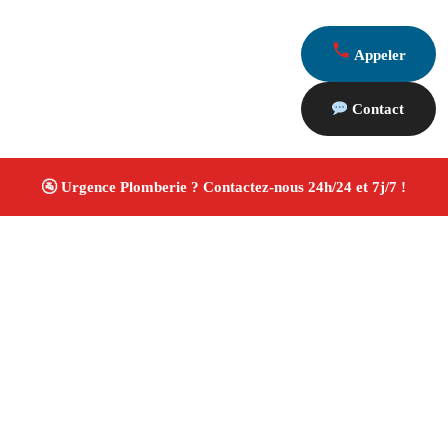
Appeler
Contact
À propos Plombiers 13
Plombier Marseille
Plomberie générale
Installation
et rénovation sanitaire
Artisan qualifié
4.8/5 ☆
Avis