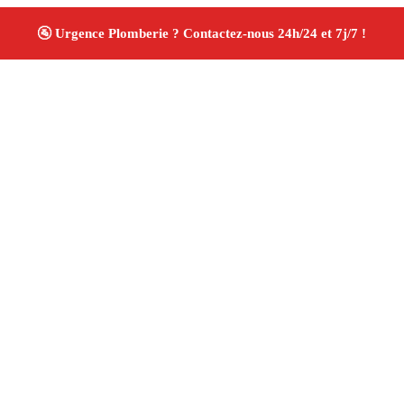
À propos Plombiers 13
Plombier Arles
Plomberie générale
Installation
sanitaire et réparation
Travaux soignés ✚ Avis Positifs
4.8/5 ☆ Avis
Adresse : Arles 13200
Téléphone :
06 28 31 86 20
Horaires :