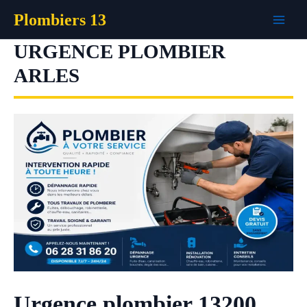
Aller
Plombiers 13
au
contenu
URGENCE PLOMBIER
ARLES
Urgence plombier 13200