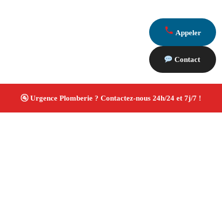
Appeler
Contact
À propos Plombiers 13
Plombier Aubagne
Plomberie générale
Installation
sanitaire et réparation
Travaux soignés ✚ Avis Positifs
4.8/5 ☆ Avis