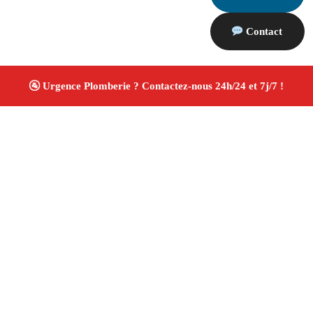
Contact
À propos Plombiers 13
Plombier Saint Etienne Du Gres
Plomberie générale
Installation sanitaire et réparation
Travaux soignés
✚ Avis Positifs
4.8/5 ☆ Avis
Adresse : Saint Etienne Du Gres 13103