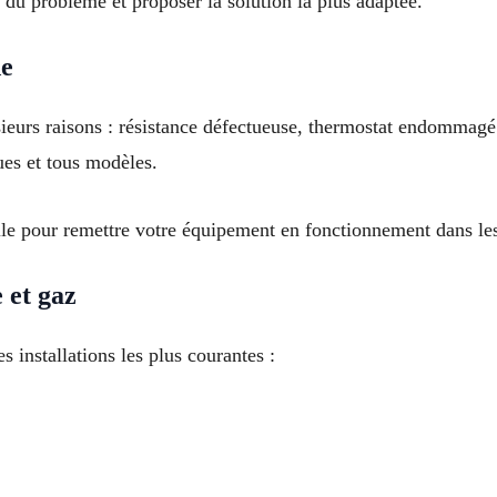
e du problème et proposer la solution la plus adaptée.
de
eurs raisons : résistance défectueuse, thermostat endommagé 
ues et tous modèles.
lle pour remettre votre équipement en fonctionnement dans les
 et gaz
 installations les plus courantes :