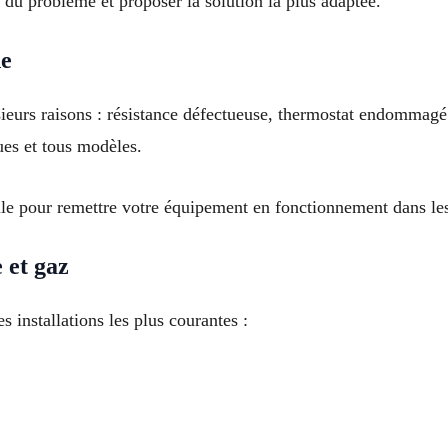
e du problème et proposer la solution la plus adaptée.
de
eurs raisons : résistance défectueuse, thermostat endommagé 
ues et tous modèles.
lle pour remettre votre équipement en fonctionnement dans les
 et gaz
 installations les plus courantes :