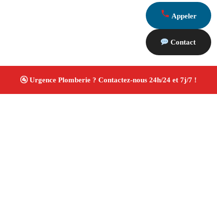
Appeler
Contact
À propos Plombiers 13
Plombier Fontvieille
Plomberie générale
Installation sanitaire et réparation
Travaux soignés ✚
Avis Positifs
4.8/5 ☆ Avis