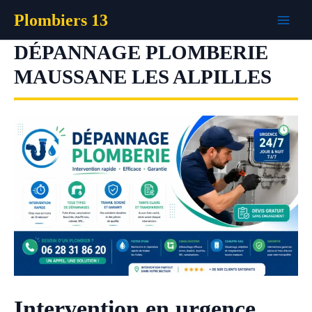
Aller
Plombiers 13
au
contenu
DÉPANNAGE PLOMBERIE
MAUSSANE LES ALPILLES
Intervention en urgence