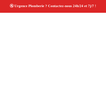
À propos Plombiers 13
Plombier Maussane Les Alpilles
Plomberie générale
Installation sanitaire et réparation
Travaux soignés
✚ Avis Positifs
4.8/5 ☆ Avis
Adresse : Maussane Les Alpilles 13520
Téléphone :
06 28 31 86 20
Horaires :