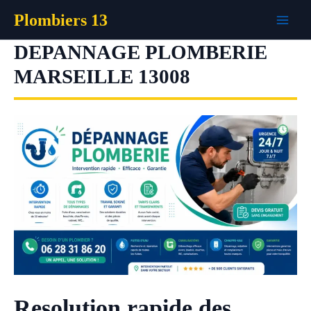
Aller
Plombiers 13
au
contenu
DEPANNAGE PLOMBERIE
MARSEILLE 13008
Resolution rapide des