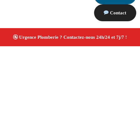
Contact
À propos Plombiers 13
Plombier Marseille 13008
Installation et réparation
plomberie
Recherche de fuite et débouchage
Rénovation salle de bain
Devis gratuit
4/5 ☆ Avis
Vérifiés®
Adresse : Marseille 13008