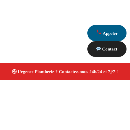
Appeler
Contact
À propos Plombiers 13
Plombier Meyrargues
Plomberie générale
Installation sanitaire et réparation
Travaux soignés ✚