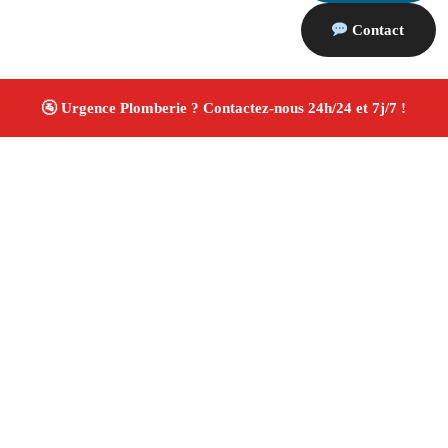
Contact
À propos Plombiers 13
Plombier Saintes Maries De La Mer
Plomberie
générale
Installation sanitaire et réparation
Travaux
soignés ✚ Avis Positifs
4.8/5 ☆ Avis
Adresse : Saintes Maries De La Mer 13460
Téléphone :
06 28 31 86 20