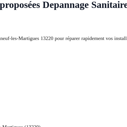
ns proposées Depannage Sanitai
uf-les-Martigues 13220 pour réparer rapidement vos installa
s-Martigues (13220).