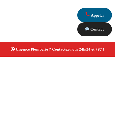
Appeler
Contact
À propos Plombiers 13
Plombier Marseille
Plomberie générale
Installation
et rénovation sanitaire
Artisan qualifié
4.8/5 ☆
Avis