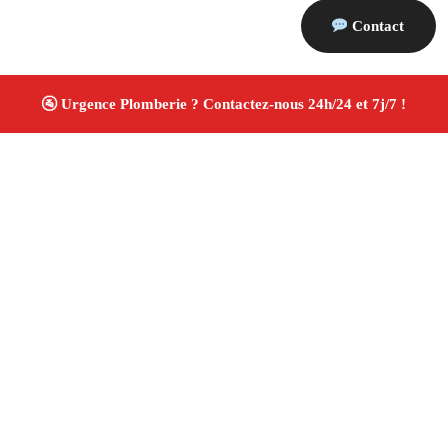
Contact
À propos Plombiers 13
Plombier Chateaurenard
Plomberie générale
Installation sanitaire et réparation
Travaux soignés ✚
Avis Positifs
4.8/5 ☆ Avis
Adresse : Chateaurenard 13160
Téléphone :
06 28 31 86 20