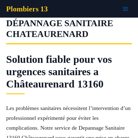
Aller
Plombiers 13
au
contenu
DÉPANNAGE SANITAIRE
CHATEAURENARD
Solution fiable pour vos
urgences sanitaires a
Châteaurenard 13160
Les problèmes sanitaires nécessitent l’intervention d’un
professionnel expérimenté pour éviter les
complications. Notre service de Depannage Sanitaire
13160 Châteaurenard vous garantit une prise en charge