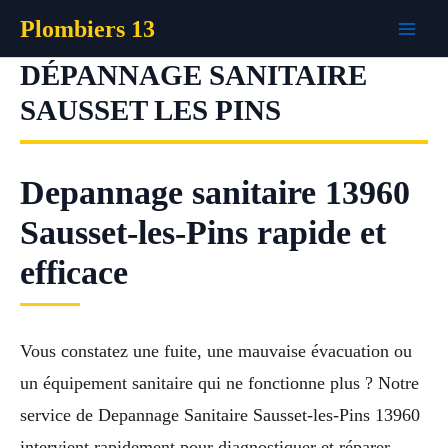
Aller
Plombiers 13
au
contenu
DÉPANNAGE SANITAIRE
SAUSSET LES PINS
Depannage sanitaire 13960
Sausset-les-Pins rapide et
efficace
Vous constatez une fuite, une mauvaise évacuation ou
un équipement sanitaire qui ne fonctionne plus ? Notre
service de Depannage Sanitaire Sausset-les-Pins 13960
intervient rapidement pour diagnostiquer et réparer