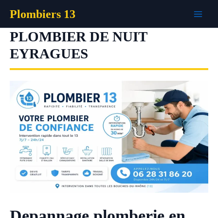
Aller
Plombiers 13
au
contenu
PLOMBIER DE NUIT
EYRAGUES
Depannage plomberie en