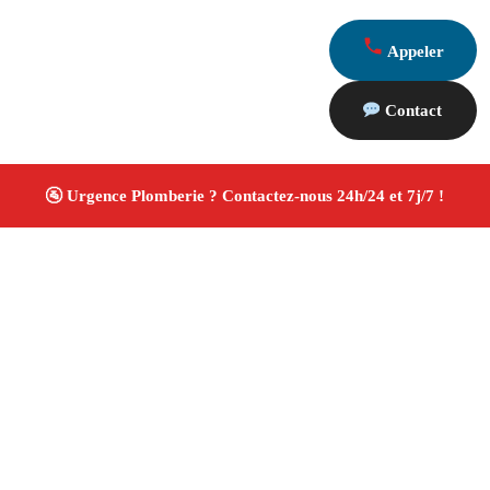
Appeler
Contact
À propos Plombiers 13
Plombier Marseille 13009
Installation et réparation
plomberie
Recherche de fuite et débouchage
Rénovation salle de bain
Devis gratuit
4/5 ☆ Avis
Vérifiés®