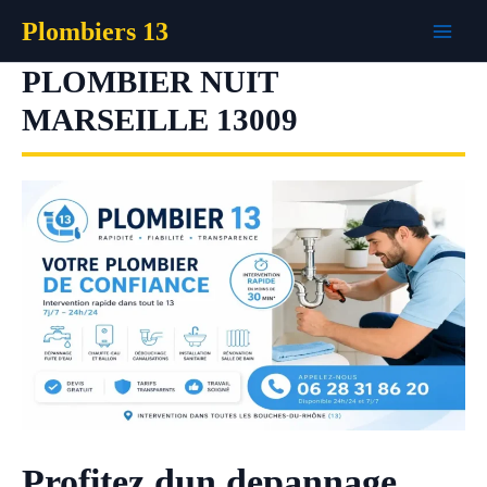
Aller
Plombiers 13
au
contenu
PLOMBIER NUIT
MARSEILLE 13009
Profitez dun depannage