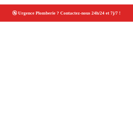
À propos Plombiers 13
Plombier Istres
Plomberie générale
Installation
sanitaire et réparation
Travaux soignés ✚ Avis Positifs
4.8/5 ☆ Avis
Adresse : Istres 13800
Téléphone :
06 28 31 86 20
Horaires :