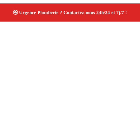
À propos Plombiers 13
Plombier Carry Le Rouet
Plomberie générale
Installation sanitaire et réparation
Travaux soignés ✚
Avis Positifs
4.8/5 ☆ Avis
Adresse : Carry Le Rouet 13620
Téléphone :
06 28 31 86 20
Horaires :