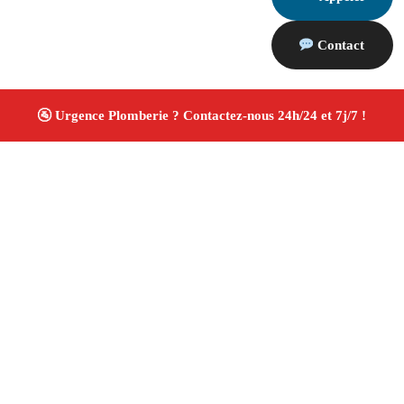
Contact
À propos Plombiers 13
Plombier Mas Blanc Des Alpilles
Plomberie générale
Installation sanitaire et réparation
Travaux soignés
✚ Avis Positifs
4.8/5 ☆ Avis
Adresse : Mas Blanc Des Alpilles 13103