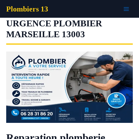
Aller
Plombiers 13
au
contenu
URGENCE PLOMBIER
MARSEILLE 13003
Reparation plomberie