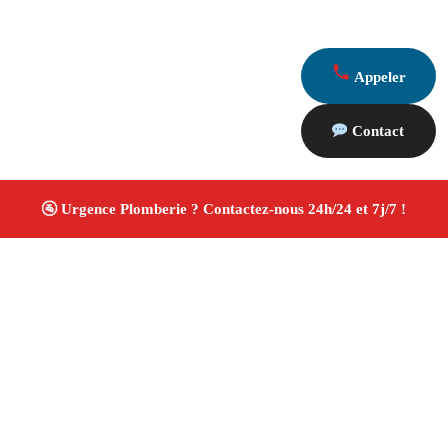
Appeler
Contact
À propos Plombiers 13
Plombier Marseille 13011
Installation et réparation
plomberie
Recherche de fuite et débouchage
Rénovation salle de bain
Devis gratuit
4/5 ☆ Avis