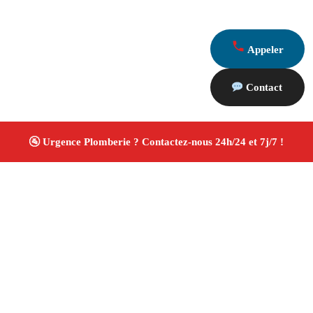
Appeler
Contact
À propos Plombiers 13
Plombier Marseille 13005
Installation et réparation
plomberie
Recherche de fuite et débouchage
Rénovation salle de bain
Devis gratuit
4/5 ☆ Avis