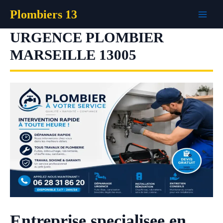
Aller
Plombiers 13
au
contenu
URGENCE PLOMBIER
MARSEILLE 13005
Entreprise specialisee en