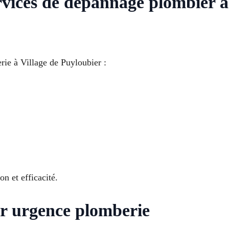
ervices de dépannage plombier
ie à Village de Puyloubier :
n et efficacité.
ur urgence plomberie