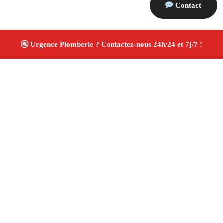
Contact
À propos Plombiers 13
Plombier Saint Paul Les Durance
Plomberie générale
Installation sanitaire et réparation
Travaux soignés
✚ Avis Positifs
4.8/5 ☆ Avis
Adresse : Saint Paul Les Durance 13115
Téléphone :
06 28 31 86 20