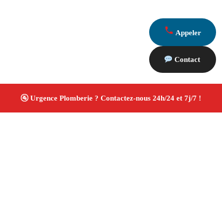
Appeler
Contact
À propos Plombiers 13
Plombier Allauch
Plomberie générale
Installation
sanitaire et réparation
Travaux soignés ✚ Avis Positifs
4.8/5 ☆ Avis