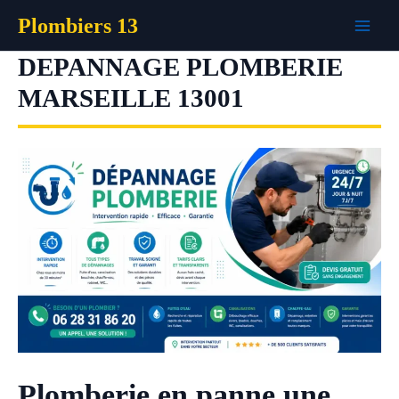
Aller
Plombiers 13
au
contenu
DEPANNAGE PLOMBERIE
MARSEILLE 13001
Plomberie en panne une