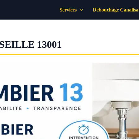
Services
Debouchage Canalisa
EILLE 13001