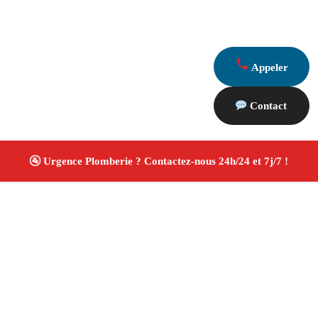
Appeler
Contact
À propos Plombiers 13
Plombier Plan De Cuques
Plomberie générale
Installation sanitaire et réparation
Travaux soignés ✚