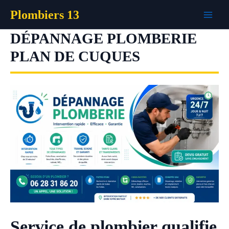
Aller
Plombiers 13
au
contenu
DÉPANNAGE PLOMBERIE
PLAN DE CUQUES
Service de plombier qualifie