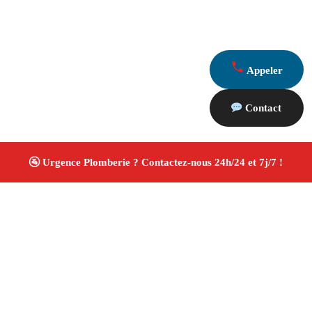
Appeler
Contact
À propos Plombiers 13
Plombier Saint Mitre Les Remparts
Plomberie
générale
Installation sanitaire et réparation
Travaux